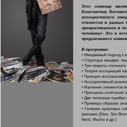
Этот семинар явля
Константина Богомол
ассоциативного ими
стилистов в разных 
превратившихся в по
человеку». Это и ес
предлагаемого семина
В программе:
• Имиджевый подход к м
• Структура имиджа: лю
• Три секрета стильного
• Теория ассоциаций ка
• Принцип ассоциативно
• Ассоциативный анализ
• Изучение элементов и
• Принципы сочетания э
• Две типичные ошибки 
• Примеры образов: ана
• Галерея культовых с
рекламе (Diva, Sex Bomb,
Nerd, Macho и др.)