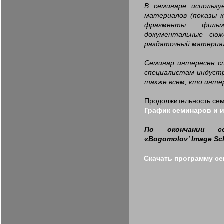
В семинаре использу
материалов (показы ко
фрагменты филь
документальные сю
раздаточный материа
Семинар интересен с
специалистам индустр
также всем, кто инте
Продолжительность семи
График семинаров и 
По окончании с
«Bogomolov’ Image Sc
Скачать программу с