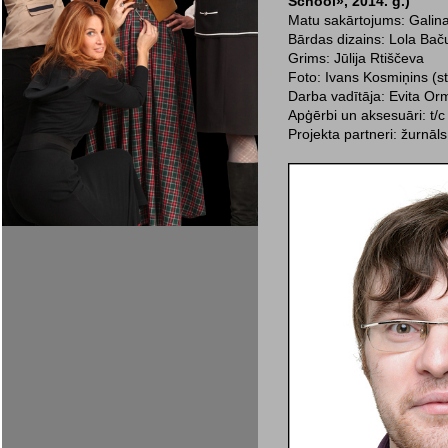
School», 2014. g.)
Matu sakārtojums: Galin
Bārdas dizains: Lola Bač
Grims: Jūlija Rtiščeva
Foto: Ivans Kosmiņins (s
Darba vadītāja: Evita Or
Apģērbi un aksesuāri: t/
Projekta partneri: žurn