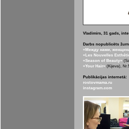
Vladimirs, 31 gads, int
Darbs nopublicēts žurn
«Между нами, женщин
«Les Nouvelles Esthét
«Season of Beauty»
(Sa
«Your Hair»
(Kijeva), Nr
Publikācijas internetā:
rostovmama.ru
instagram.com