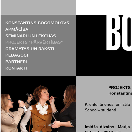
KONSTANTĪNS BOGOMOLOVS
APMĀCĪBA
SEMINĀRI UN LEKCIJAS
PROJEKTS "PĀRVĒRTĪBAS"
GRĀMATAS UN RAKSTI
PEDAGOGI
PARTNERI
KONTAKTI
PROJEKTS 
Konstantīn
Klientu ārienes un stila
School» studenti
Imidža dizains: Marij