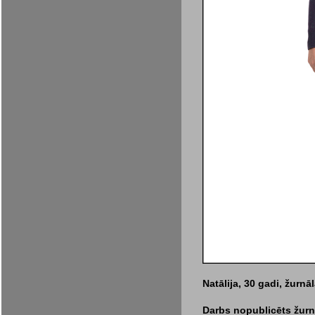
Natālija, 30 gadi, žurnā
Darbs nopublicēts žurn