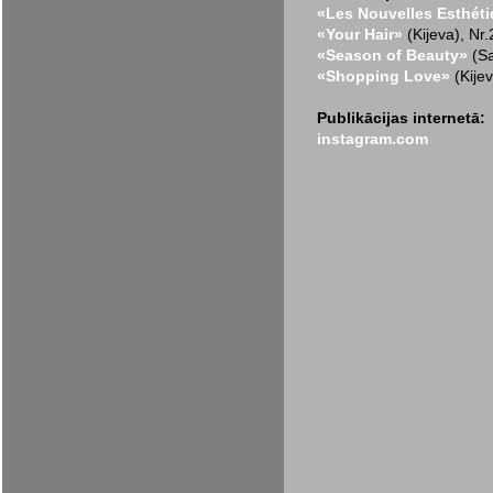
«Les Nouvelles Esthét
«Your Hair»
(Kijeva), Nr
«Season of Beauty»
(Sa
«Shopping Love»
(Kijev
Publikācijas internetā:
instagram.com