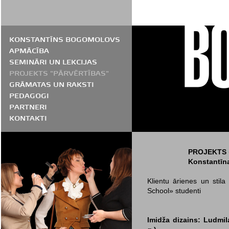
KONSTANTĪNS BOGOMOLOVS
APMĀCĪBA
SEMINĀRI UN LEKCIJAS
PROJEKTS "PĀRVĒRTĪBAS"
GRĀMATAS UN RAKSTI
PEDAGOGI
PARTNERI
KONTAKTI
PROJEKTS 
Konstantīn
Klientu ārienes un stila
School» studenti
Imidža dizains: Ludmi