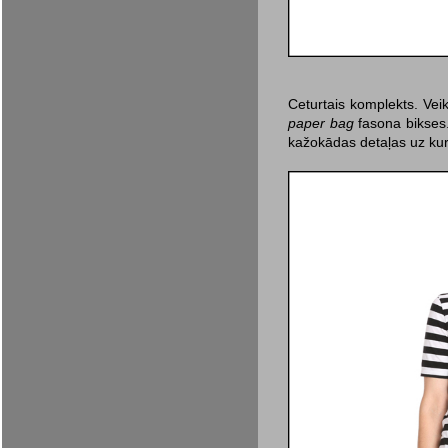
Ceturtais komplekts. Vei
paper bag
fasona bikses.
kažokādas detaļas uz kur