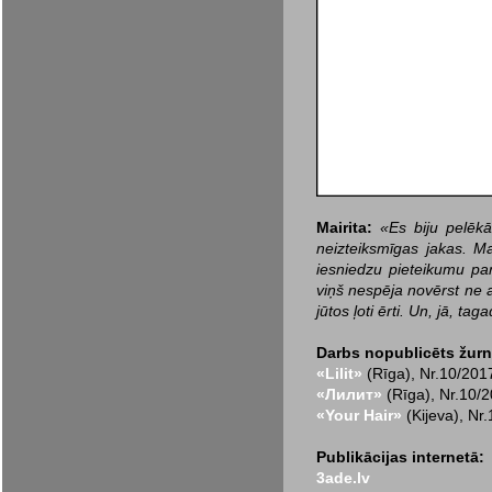
Mairita:
«Es biju pelēkā
neizteiksmīgas jakas. Ma
iesniedzu pietei­kumu pa
viņš nespēja novērst ne a
jūtos ļoti ērti. Un, jā, ta
Darbs nopublicēts žurn
«Lilit»
(Rīga), Nr.10/201
«Лилит»
(Rīga), Nr.10/
«Your Hair»
(Kijeva), Nr
Publikācijas internetā:
3ade.lv