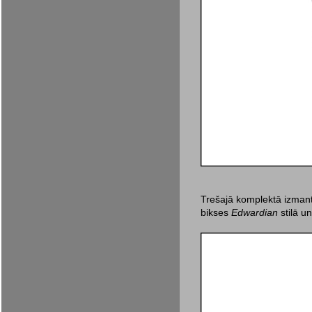
Trešajā komplektā izmanto
bikses
Edwardian
stilā un