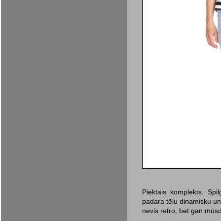
Piektais komplekts. Spil
padara tēlu dinamisku un
nevis retro, bet gan mūs