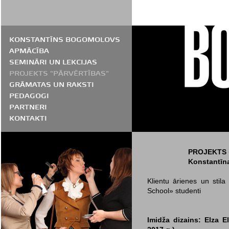
KONSTANTĪNS BOGOMOLOVS
APMĀCĪBA
SEMINĀRI UN LEKCIJAS
PROJEKTS "PĀRVĒRTĪBAS"
GRĀMATAS UN RAKSTI
PEDAGOGI
PARTNERI
KONTAKTI
PROJEKTS 
Konstantīn
Klientu ārienes un stila
School» studenti
Imidža dizains: Elza 