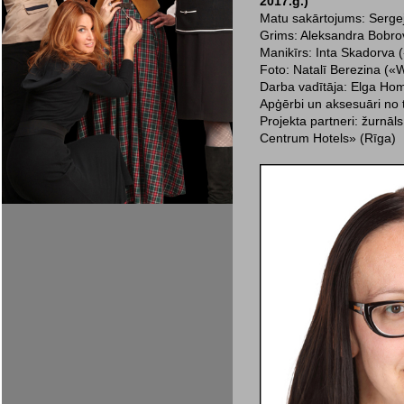
2017.g.)
Matu sakārtojums: Serg
Grims: Aleksandra Bobro
Manikīrs: Inta Skadorva 
Foto: Natalī Berezina («
Darba vadītāja: Elga Ho
Apģērbi un aksesuāri no t
Projekta partneri: žurnāls
Centrum Hotels» (Rīga)