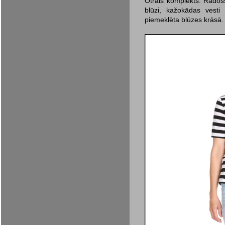
Otrais komplekts. Radošs
blū­zi, kažokādas vest
piemeklēta blū­zes krāsā.