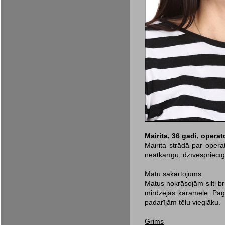
Mairita, 36 gadi, operat
Mairita strādā par opera
neatkarīgu, dzīvespriecīgu
Matu sakārtojums
Matus nokrā­sojām silti 
mirdzējās karamele. Pagar
padarījām tēlu vieglāku.
Grims