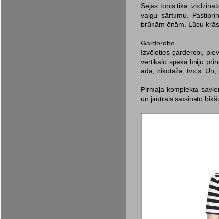
Sejas tonis tika izlīdzin
vaigu sārtumu. Pastipr
brūnām ēnām. Lūpu krāsa
Garderobe
Izvēloties garderobi, pi
vertikālo spēka līniju pri
āda, trikotāža, tvīds. U
Pirmajā komplektā savien
un jautrais saīsināto bikš