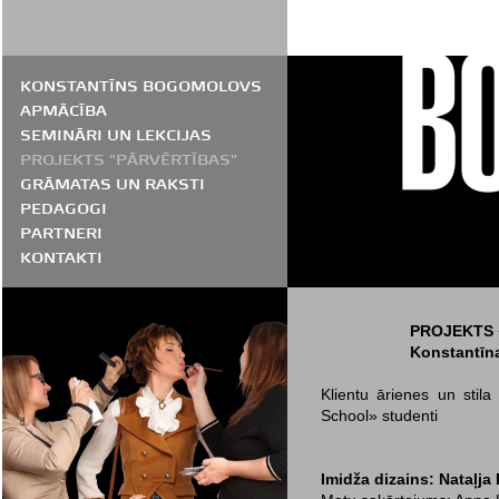
KONSTANTĪNS BOGOMOLOVS
APMĀCĪBA
SEMINĀRI UN LEKCIJAS
PROJEKTS "PĀRVĒRTĪBAS"
GRĀMATAS UN RAKSTI
PEDAGOGI
PARTNERI
KONTAKTI
PROJEKTS 
Konstantīn
Klientu ārienes un stila
School» studenti
Imidža dizains: Nataļj