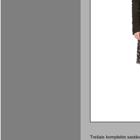
Trešais komplekts sastāv