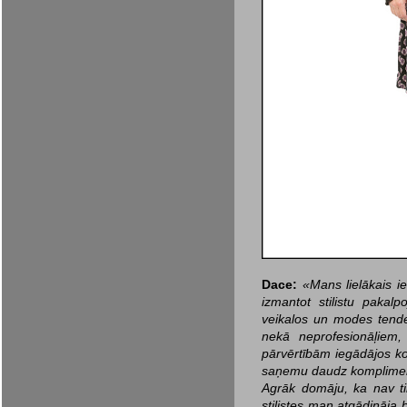
Dace:
«Mans lielākais i
izmantot stilistu pakal
veikalos un modes tende
nekā neprofesionāļiem,
pārvērtībām iegādājos ko
saņemu daudz komplime
Agrāk domāju, ka nav ti
stilistes man atgādināja bū