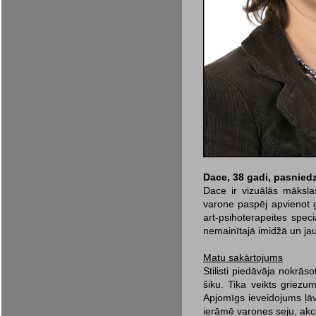
Dace, 38 gadi, pasniedzē
Dace ir vizuālās māksla
varone paspēj apvienot g
art-psihoterapeites speci
nemainītajā imidžā un ja
Matu sakārtojums
Stilisti piedāvāja nokrās
šiku. Tika veikts griezu
Apjomīgs ieveidojums ļāv
ierāmē varones seju, akc