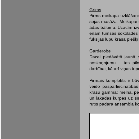
Grims
Pirms meikapa uzklāšanas
sejas masāža. Meikapam t
ādas bālumu. Uzacīm izve
ēnām tumšās šokolādes to
fuksijas lūpu krāsa piešķī
Garderobe
Dacei piedāvātā jaunā 
noskaņojumu – tas pilnī
darbībai, kā arī viņas top
Pirmais komplekts ir bū
veido pašpārliecinātība
krāsu gamma: melnā, pelē
un lakādas kurpes uz sm
rūtīs padara ansambļa ko