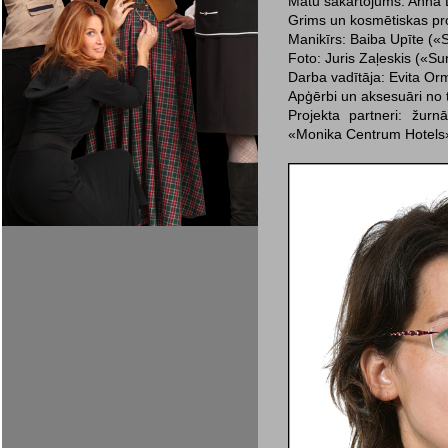
Matu sakārtojums: Anna L
Grims un kosmētiskas pr
Manikīrs: Baiba Upīte («S
Foto: Juris Zaļeskis («Su
Darba vadītāja: Evita O
Apģērbi un aksesuāri no t
Projekta partneri: žurnā
«Monika Centrum Hotels