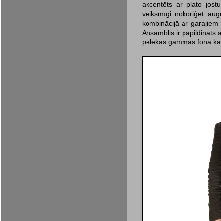
akcentēts ar plato jostu
veiksmīgi nokoriģēt aug
kombinācijā ar garajiem 
Ansamblis ir papildināts
pelēkās gammas fona kal