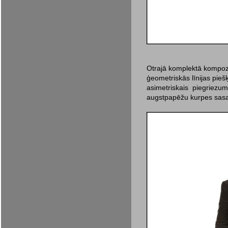
Otrajā komplektā kompozī
ģeometriskās līnijas pie
asimetriskais piegriez
augstpapēžu kurpes sasau