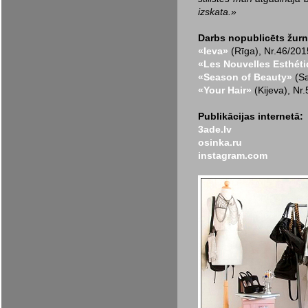
izskata.»
Darbs nopublicēts žurn
«Ieva»
(Rīga), Nr.46/201
«Les Nouvelles Esthét
«Season of Beauty»
(Sa
«Your Hair»
(Kijeva), Nr
Publikācijas internetā:
3ade.lv
osinka.ru
instagram.com