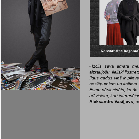
«Izcils sava amata mei
aizraujošu, lieliski ilust
Ilgus gadus viņš ir pilnv
noslēpumiem un knifiem.
Esmu pārliecināts, ka šo
arī visiem, kuri interesēj
Aleksandrs Vasiļjevs
, 