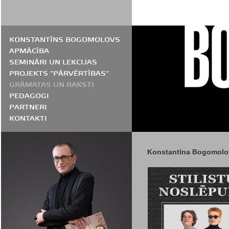
KONSTANTĪNS BOGOMOLOVS
APMĀCĪBA
SEMINĀRI UN LEKCIJAS
PROJEKTS "PĀRVĒRTĪBAS"
GRĀMATAS UN RAKSTI
PEDAGOGI
PARTNERI
KONTAKTI
Konstantīna Bogomol