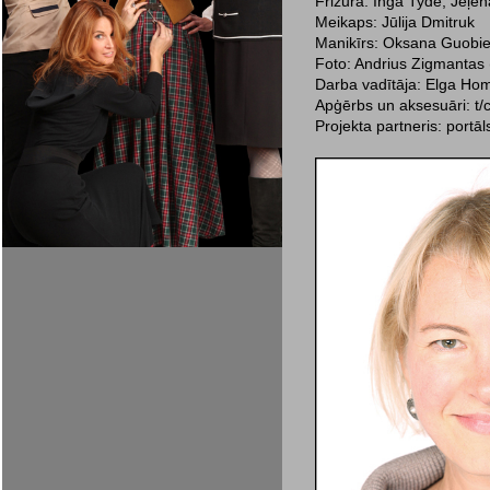
Frizūra: Inga Tydė, Jeļen
Meikaps: Jūlija Dmitruk
Manikīrs: Oksana Guobien
Foto: Andrius Zigmantas (
Darba vadītāja: Elga Hom
Apģērbs un aksesuāri: t/
Projekta partneris: portāls