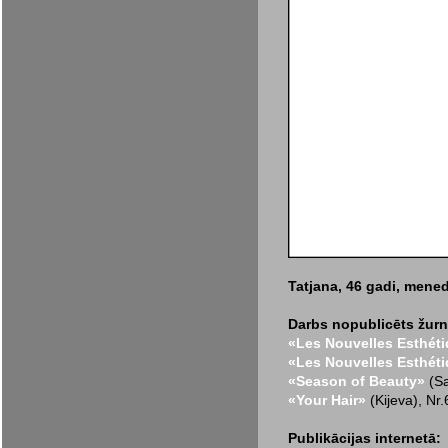
Tatjana, 46 gadi, menedž
Darbs nopublicēts žurn
«Les Nouvelles Esthét
«Les Nouvelles Esthét
«Season of Beauty»
(Sa
«Your Hair»
(Kijeva), Nr
Publikācijas internetā: