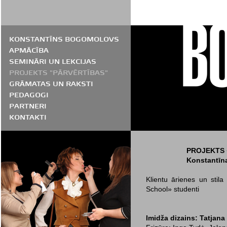
KONSTANTĪNS BOGOMOLOVS
APMĀCĪBA
SEMINĀRI UN LEKCIJAS
PROJEKTS "PĀRVĒRTĪBAS"
GRĀMATAS UN RAKSTI
PEDAGOGI
PARTNERI
KONTAKTI
PROJEKTS 
Konstantīn
Klientu ārienes un stila
School» studenti
Imidža dizains: Tatjana