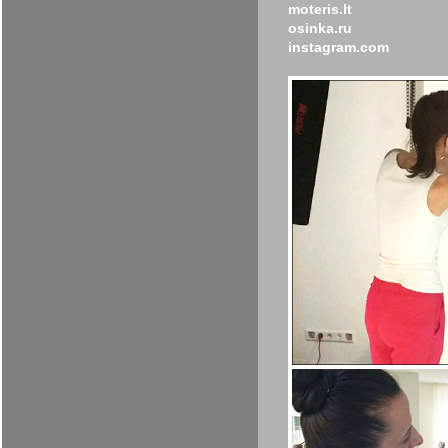
moteris.lt
osinka.ru
instagram.com