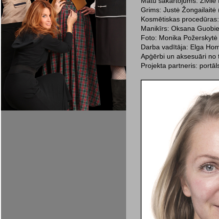
Matu sakārtojums: Živilė 
Grims: Justė Žongailaitė
Kosmētiskas procedūras: 
Manikīrs: Oksana Guobien
Foto: Monika Požerskytė (
Darba vadītāja: Elga Hom
Apģērbi un aksesuāri no t
Projekta partneris: portāls