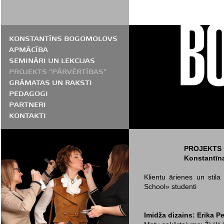
KONSTANTĪNS BOGOMOLOVS
APMĀCĪBA
SEMINĀRI UN LEKCIJAS
PROJEKTS "PĀRVĒRTĪBAS"
GRĀMATAS UN RAKSTI
PEDAGOGI
PARTNERI
KONTAKTI
PROJEKTS 
Konstantīn
Klientu ārienes un stila
School» studenti
Imidža dizains: Erika 