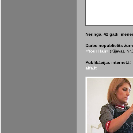
Neringa, 42 gadi, mened
Darbs nopublicēts žurn
«Your Hair»
(Kijeva), Nr
Publikācijas internetā:
alfa.lt