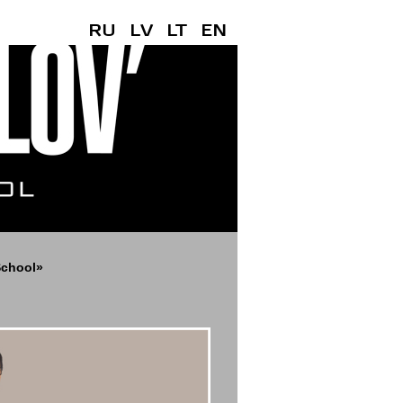
RU
LV
LT
EN
chool»