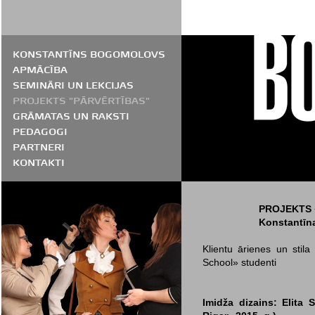
KONSTANTĪNS BOGOMOLOVS
APMĀCĪBA
SEMINĀRI UN LEKCIJAS
PROJEKTS "PĀRVĒRTĪBAS"
GRĀMATAS UN RAKSTI
PEDAGOGI
PARTNERI
KONTAKTI
PROJEKTS 
Konstantīn
Klientu ārienes un stila
School» studenti
Imidža dizains: Elita 