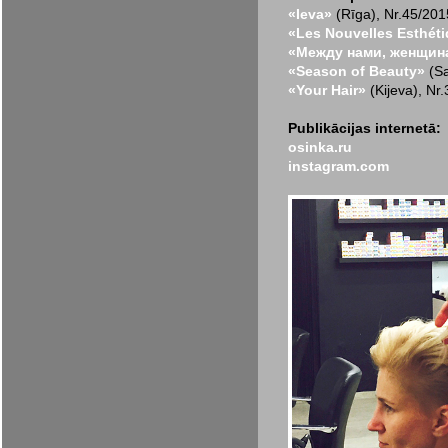
«Ieva»
(Rīga), Nr.45/201
«Les Nouvelles Esthét
«Между нами, женщин
«Season of Beauty»
(Sa
«Your Hair»
(Kijeva), Nr
Publikācijas internetā:
osinka.ru
instagram.com