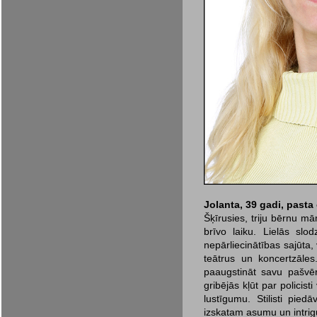
Jolanta, 39 gadi, pasta 
Šķīrusies, triju bērnu m
brīvo laiku. Lielās slo
nepārliecinātības sajūta,
teātrus un koncertzāles
paaugstināt savu pašvēr
gribējās kļūt par policis
lustīgumu. Stilisti pied
izskatam asumu un intrig