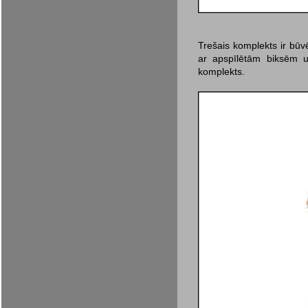
Trešais komplekts ir būvē
ar apspīlētām biksēm un
komplekts.