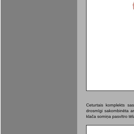
Ceturtais komplekts sas
drosmīgi sakombinēta ar s
klača somiņa pasvītro tē