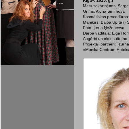
Riga», 2015. g.)
Matu sakārtojums: Serg
Grims: Aļona Smirnova
Kosmētiskas procedūras: 
Manikīrs: Baiba Upīte («S
Foto: Ļena Ņeženceva
Darba vadītāja: Elga Ho
Apģērbi un aksesuāri no t
Projekta partneri: žurnā
«Monika Centrum Hotels