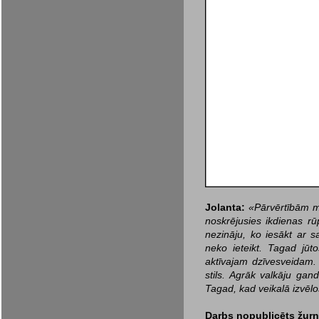
Jolanta:
«Pārvērtībām ma
noskrējusies ikdienas rū
nezināju, ko iesākt ar 
neko ieteikt. Tagad jū
aktīvajam dzīvesveidam. 
stils. Agrāk valkāju gan
Tagad, kad veikalā izvēlo
Darbs nopublicēts žurn