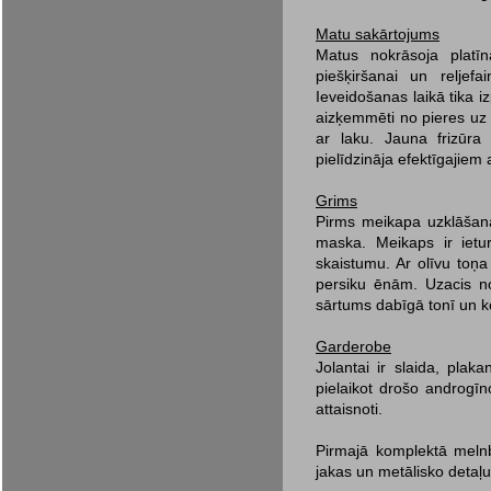
Matu sakārtojums
Matus nokrāsoja platī
piešķiršanai un reljef
Ieveidošanas laikā tika i
aizķemmēti no pieres uz 
ar laku. Jauna frizūra
pielīdzināja efektīgajiem
Grims
Pirms meikapa uzklāšanas
maska. Meikaps ir ietur
skaistumu. Ar olīvu toņa
persiku ēnām. Uzacis no
sārtums dabīgā tonī un k
Garderobe
Jolantai ir slaida, plaka
pielaikot drošo androgīno 
attaisnoti.
Pirmajā komplektā melnb
jakas un metālisko detaļu