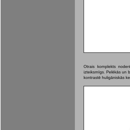
Otrais komplekts noderē
izteiksmīgs. Pelēkās un 
kontrastē huligāniskās 