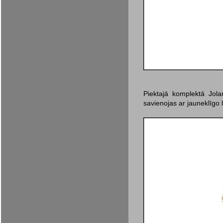
Piektajā komplektā Jolan
savienojas ar jauneklīgo 