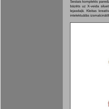
Sestais komplekts paredz
bāzēts uz X-veida siluet
lejasdaļā. Kleitas krea
intelektuālās izsmalcinā