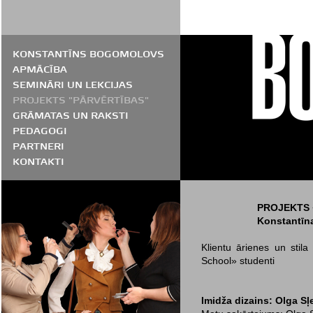
KONSTANTĪNS BOGOMOLOVS
APMĀCĪBA
SEMINĀRI UN LEKCIJAS
PROJEKTS "PĀRVĒRTĪBAS"
GRĀMATAS UN RAKSTI
PEDAGOGI
PARTNERI
KONTAKTI
PROJEKTS 
Konstantīn
Klientu ārienes un stila
School» studenti
Imidža dizains: Olga S