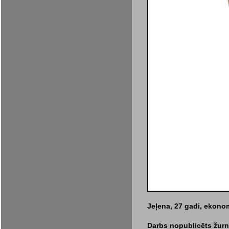
Jeļena, 27 gadi, ekonomi
Darbs nopublicēts žurn