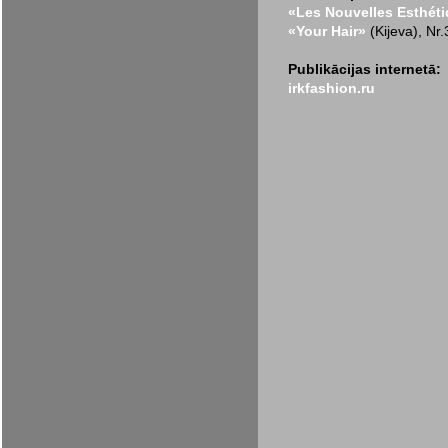
«Les Nouvelles Esthét
«Your Hair»
(Kijeva), Nr
Publikācijas internetā:
irkfashion.ru