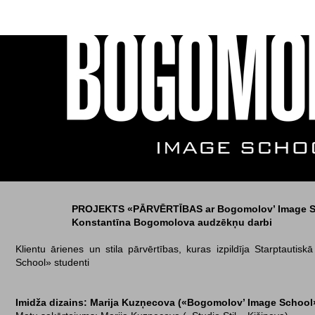
PROJEKTS «PĀRVĒRTĪBAS ar Bogomolov’ Image S
Konstantīna Bogomolova audzēkņu darbi
Klientu ārienes un stila pārvērtības, kuras izpildīja Starptaut
School» studenti
Imidža dizains: Marija Kuzņecova («Bogomolov’ Image School»,