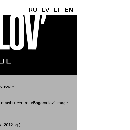
RU
LV
LT
EN
chool»
iskā mācību centra «Bogomolov’ Image
 2012. g.)