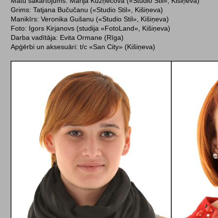
Matu sakārtojums: Marija Kuzņecova («Studio Stil», Kišiņeva)
Grims: Tatjana Bučučanu («Studio Stil», Kišiņeva)
Manikīrs: Veronika Gušanu («Studio Stil», Kišiņeva)
Foto: Igors Kirjanovs (studija «FotoLand», Kišiņeva)
Darba vadītāja: Evita Ormane (Rīga)
Apģērbi un aksesuāri: t/c «San City» (Kišiņeva)